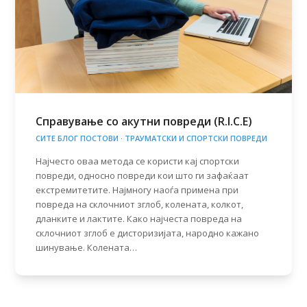
Справување со акутни повреди (R.I.C.E)
СИТЕ БЛОГ ПОСТОВИ
·
ТРАУМАТСКИ И СПОРТСКИ ПОВРЕДИ
Најчесто оваа метода се користи кај спортски
повреди, односно повреди кои што ги зафаќаат
екстремитетите. Најмногу наоѓа примена при
повреда на склочниот зглоб, колената, колкот,
дланките и лактите. Како најчеста повреда на
склочниот зглоб е дисторизијата, народно кажано
шинување. Колената…