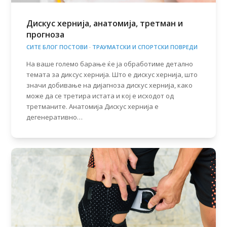
Дискус хернија, анатомија, третман и
прогноза
СИТЕ БЛОГ ПОСТОВИ
·
ТРАУМАТСКИ И СПОРТСКИ ПОВРЕДИ
На ваше големо барање ќе ја обработиме детално
темата за диксус хернија. Што е дискус хернија, што
значи добивање на дијагноза дискус хернија, како
може да се третира истата и кој е исходот од
третманите. Анатомија Дискус хернија е
дегенеративно…