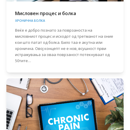
Мисловен процес и болка
ХРОНИЧНА БОЛКА
Веќе е добро познатo за поврзаноста на
мисловниот процес и исходот од третманот на оние
кои што патат од болка. Било таа е акутна или
хронична. Овој концепт не е нов, всушност први
истражувања за оваа поврзаност потекнуваат од
50тите…