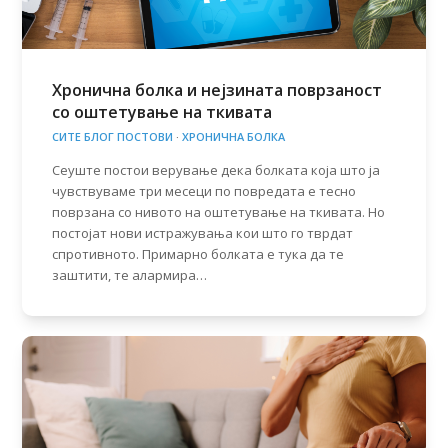
Хронична болка и нејзината поврзаност
со оштетување на ткивата
СИТЕ БЛОГ ПОСТОВИ
·
ХРОНИЧНА БОЛКА
Сеуште постои верување дека болката која што ја
чувствуваме три месеци по повредата е тесно
поврзана со нивото на оштетување на ткивата. Но
постојат нови истражувања кои што го тврдат
спротивното. Примарно болката е тука да те
заштити, те алармира…