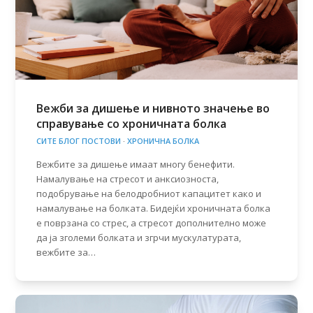
Вежби за дишење и нивното значење во
справување со хроничната болка
СИТЕ БЛОГ ПОСТОВИ
·
ХРОНИЧНА БОЛКА
Вежбите за дишење имаат многу бенефити.
Намалување на стресот и анксиозноста,
подобрување на белодробниот капацитет како и
намалување на болката. Бидејќи хроничната болка
е поврзана со стрес, а стресот дополнително може
да ја зголеми болката и згрчи мускулатурата,
вежбите за…