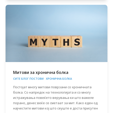
Митови за хронична болка
СИТЕ БЛОГ ПОСТОВИ
·
ХРОНИЧНА БОЛКА
Постојат многу митови поврзани со хроничната
болка. Со напредок на технологијата и со многу
истражувања повеќето верувања ки што важеле
порано, денес веќе се сметаат за мит. Како еден од
најчестите митови кој што сеуште е доста присутен