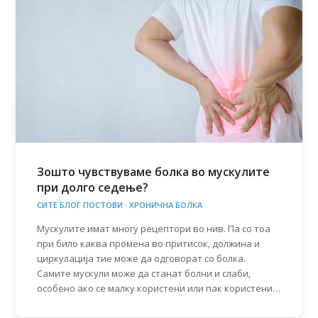
Зошто чувствуваме болка во мускулите
при долго седење?
СИТЕ БЛОГ ПОСТОВИ
·
ХРОНИЧНА БОЛКА
Мускулите имат многу рецептори во нив. Па со тоа
при било каква промена во притисок, должина и
циркулација тие може да одговорат со болка.
Самите мускули може да станат болни и слаби,
особено ако се малку користени или пак користени…