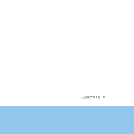
Дијастаза
next
post: