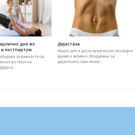
карлично дно во
Дијастаза
 и постпартум
Нешто што е доста актуелно во последно
време е активно зборување за
 зборува за важноста од
дијастазата, како може…
вност во текот на
 Дури и…