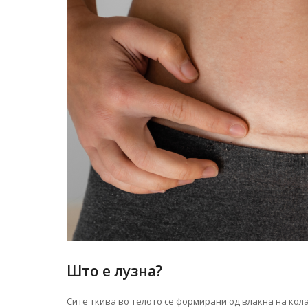
Што е лузна?
Сите ткива во телото се формирани од влакна на кол