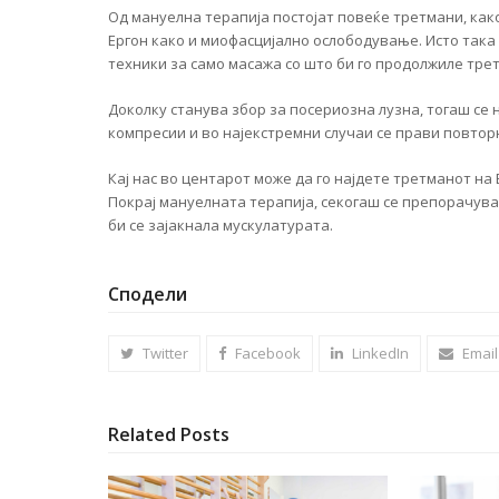
Од мануелна терапија постојат повеќе третмани, как
Ергон како и миофасцијално ослободување. Исто така 
техники за само масажа со што би го продолжиле тре
Доколку станува збор за посериозна лузна, тогаш се 
компресии и во најекстремни случаи се прави повтор
Кај нас во центарот може да го најдете третманот на
Покрај мануелната терапија, секогаш се препорачува
би се зајакнала мускулатурата.
Сподели
Twitter
Facebook
LinkedIn
Email
Related Posts