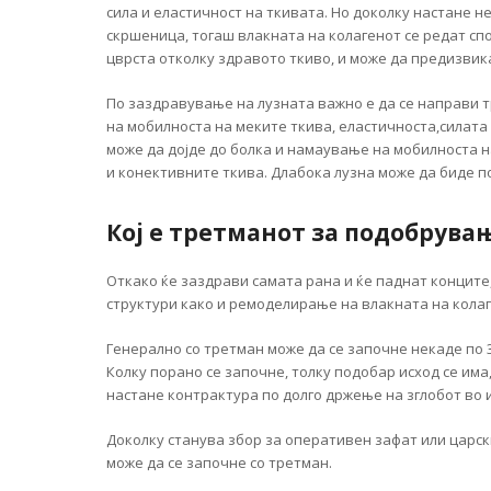
сила и еластичност на ткивата. Но доколку настане н
скршеница, тогаш влакната на колагенот се редат сп
цврста отколку здравото ткиво, и може да предизвика
По заздравување на лузната важно е да се направи 
на мобилноста на меките ткива, еластичноста,силата
може да дојде до болка и намаување на мобилноста на
и конективните ткива. Длабока лузна може да биде п
Кој е третманот за подобрува
Откако ќе заздрави самата рана и ќе паднат конците
структури како и ремоделирање на влакната на колаг
Генерално со третман може да се започне некаде по 3
Колку порано се започне, толку подобар исход се има
настане контрактура по долго држење на зглобот во и
Доколку станува збор за оперативен зафат или царск
може да се започне со третман.