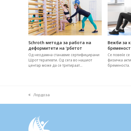
Schroth метода за работа на
Вежби за 
деформитети на ‘рбетот
бременост
Од неодамна станавме сертифицирани
Се повеќе се
Шрот терапевти. Од сега во нашиот
физичка акти
центар може да се третираат…
бременоста.
Лордоза
previous
post: