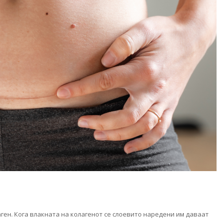
аген. Кога влакната на колагенот се слоевито наредени им даваат