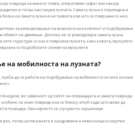
екоја повреда на меките ткива, оперативен зафат или некоја
орадично и тогаш настанува лузната. Самата лузна е поригидна и
 болка на самата лузна и на ткивата кои што се поврзани со неа.
третман за ремоделирање на влакната на колагенот и подобрување
 и обемот на движење. Доколку не се ремоделира самата лузна
 сите структури со кои е поврзана лузната, како кожата, мускулите
оврзана со подлабоките слоеви на мускулите.
ње на мобилноста на лузната?
, треба да се работи на подобрување на мобилноста на сите околни
енот.
-8 недели, во зависност од типот на операцијата и самата повреда.
, особено за оние повреди кои се блиску зглоб каде што може да
ста позиција. Ова најчесто се случува по скршеници.
и рез, тогаш штом раната е заздравена и нема конци и корупки