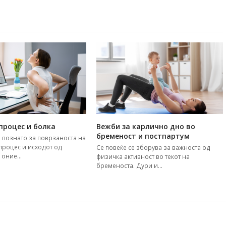
процес и болка
Вежби за карлично дно во
бременост и постпартум
 познатo за поврзаноста на
процес и исходот од
Се повеќе се зборува за важноста од
а оние…
физичка активност во текот на
бременоста. Дури и…