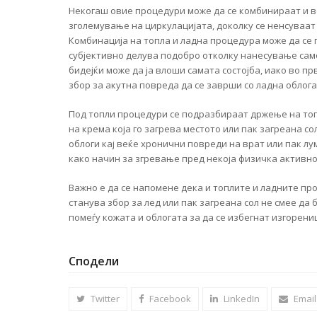
Некогаш овие процедури може да се комбинираат и в
зголемување на циркулацијата, доколку се ненсуваат
Комбинација на топла и ладна процедура може да се 
субјективно делува подобро отколку нанесување сам
бидејќи може да ја влоши самата состојба, иако во п
збор за акутна повреда да се заврши со ладна облога,
Под топли процедури се подразбираат држење на топ
на крема која го загрева местото или пак загреана с
облоги кај веќе хронични повреди на врат или пак лу
како начин за згревање пред некоја физичка активно
Важно е да се напомене дека и топлите и ладните про
станува збор за лед или пак загреана сол не смее да
помеѓу кожата и облогата за да се избегнат изгорени
Сподели
Twitter
Facebook
LinkedIn
Email