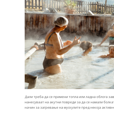
Дали треба да се примени топла или ладна облога зав
нанесуваат на акутни повреди за да се намали болкат
начин за загревање на мускулите пред некоја активн