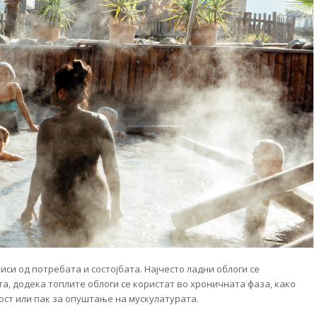
иси од потребата и состојбата. Најчесто ладни облоги се
а, додека топлите облоги се користат во хроничната фаза, како
ост или пак за опуштање на мускулатурата.