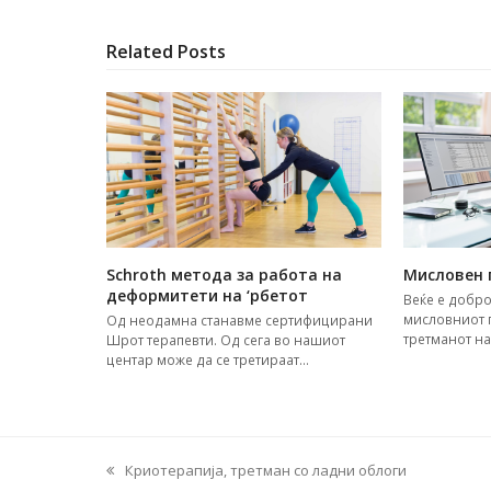
Related Posts
Schroth метода за работа на
Мисловен 
деформитети на ‘рбетот
Веќе е добро
мисловниот 
Од неодамна станавме сертифицирани
третманот н
Шрот терапевти. Од сега во нашиот
центар може да се третираат…
Криотерапија, третман со ладни облоги
previous