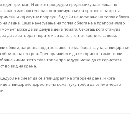
о еден третман. И двете процедури предизвикуваат локално
 локално или пак генерално зголемување на протокот на крвта.
примени и кај акутни повреди, бидејќи нанесување на топла облога
о на ладна. Само нанесување на топла облога не е препорачливо
рв момент може да ви делува дека помага. Секогаш кога станува
 за да се затворат порите и за да се стегнат крвните садови.
ли облоги, загреана вода во шише, топла бања, сауна, аплицирање
ол обвиткана во крпа. Препорачливо е да се користат само топли
мбална кичма. Исто така топли процедури може да се користат и
ст во вид на крема.
цедури не смеат да се аплицираат на отворена рана, и кога
 биде аплицирано директно на кожа, туку треба да се има нешто
ци.