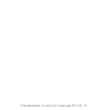
Справување со акутни повреди (R.I.C.E)
next