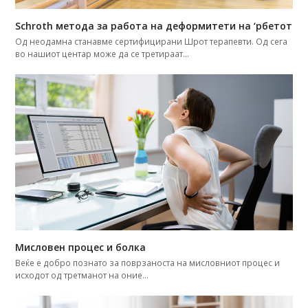
Schroth метода за работа на деформитети на ‘рбетот
Од неодамна станавме сертифицирани Шрот терапевти. Од сега
во нашиот центар може да се третираат…
Мисловен процес и болка
Веќе е добро познатo за поврзаноста на мисловниот процес и
исходот од третманот на оние…