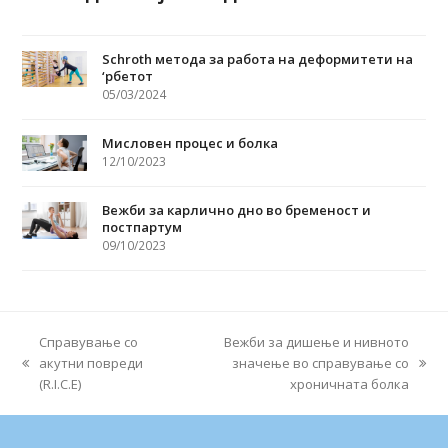
Schroth метода за работа на деформитети на
‘рбетот
05/03/2024
Мисловен процес и болка
12/10/2023
Вежби за карлично дно во бременост и
постпартум
09/10/2023
Справување со
Вежби за дишење и нивното
акутни повреди
значење во справување со
previous
next
(R.I.C.E)
хроничната болка
post:
post: