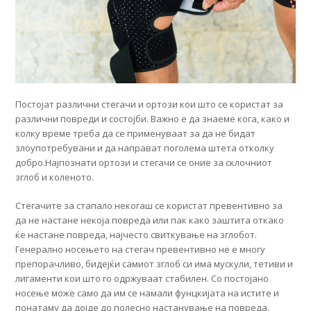
Постојат различни стегачи и ортози кои што се користат за
различни повреди и состојби. Важно е да знаеме кога, како и
колку време треба да се применуваат за да не бидат
злоупотребувани и да направат поголема штета отколку
добро.Најпознати ортози и стегачи се оние за склочниот
зглоб и коленото.
Стегачите за стапало некогаш се користат превентивно за
да не настане некоја повреда или пак како заштита откако
ќе настане повреда, најчесто свиткување на зглобот.
Генерално носењето на стегач превентивно не е многу
препорачливо, бидејќи самиот зглоб си има мускули, тетиви и
лигаменти кои што го одржуваат стабилен. Со постојано
носење може само да им се намали фунцкијата на истите и
понатаму да дојде до полесно настанување на повреда.