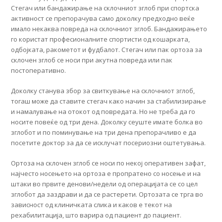
Стегач или бандажирање на склочниот зглоб при спортска
активност се препорачува само доколку предходно веќе
имало некаква повреда на склочниот зглоб. Бандажирањето
го користат професионалните спортисти од кошарката,
одбојката, ракометот и фудбалот. Стегач или пак ортоза за
склочен зглоб се носи при акутна повреда или пак
постоперативно.
Доколку станува збор за свиткување на склочниот зглоб,
тогаш може да ставите стегач како начин за стабилизирање
и намалување на отокот од повредата. Но не треба да го
носите повеќе од три дена. Доколку сеуште имате болка во
зглобот и по поминување на три дена препорачливо е да
посетите доктор за да се исклучат посериозни оштетувања.
Ортоза на склочен зглоб се носи по некој оперативен зафат,
најчесто носењето на ортоза е пропратено со носење и на
штаки во првите денови/недели од операцијата се со цел
зглобот да заздрави и да се растерети. Ортозата се трга во
зависност од клиничката слика и каков е текот на
рехабилитација, што варира од пациент до пациент.