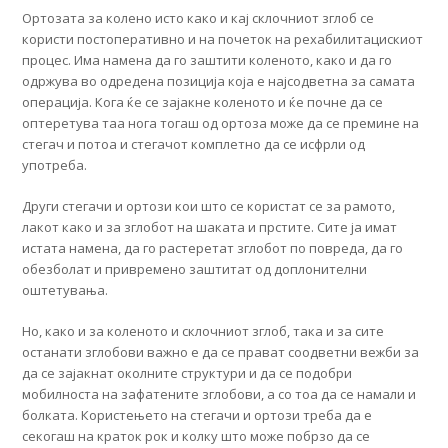
Ортозата за колено исто како и кај склочниот зглоб се
користи постоперативно и на почеток на рехабилитацискиот
процес. Има намена да го заштити коленото, како и да го
одржува во одредена позиција која е најсодветна за самата
операција. Кога ќе се зајакне коленото и ќе почне да се
оптеретува таа нога тогаш од ортоза може да се премине на
стегач и потоа и стегачот комплетно да се исфрли од
употреба.
Други стегачи и ортози кои што се користат се за рамото,
лакот како и за зглобот на шаката и прстите. Сите ја имат
истата намена, да го растеретат зглобот по повреда, да го
обезболат и привремено заштитат од доплонителни
оштетувања.
Но, како и за коленото и склочниот зглоб, така и за сите
останати зглобови важно е да се прават соодветни вежби за
да се зајакнат околните структури и да се подобри
мобилноста на зафатените зглобови, а со тоа да се намали и
болката. Користењето на стегачи и ортози треба да е
секогаш на краток рок и колку што може побрзо да се