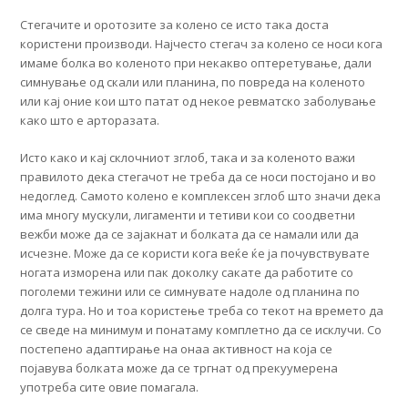
Стегачите и оротозите за колено се исто така доста
користени производи. Најчесто стегач за колено се носи кога
имаме болка во коленото при некакво оптеретување, дали
симнување од скали или планина, по повреда на коленото
или кај оние кои што патат од некое ревматско заболување
како што е арторазата.
Исто како и кај склочниот зглоб, така и за коленото важи
правилото дека стегачот не треба да се носи постојано и во
недоглед. Самото колено е комплексен зглоб што значи дека
има многу мускули, лигаменти и тетиви кои со соодветни
вежби може да се зајакнат и болката да се намали или да
исчезне. Може да се користи кога веќе ќе ја почувствувате
ногата изморена или пак доколку сакате да работите со
поголеми тежини или се симнувате надоле од планина по
долга тура. Но и тоа користење треба со текот на времето да
се сведе на минимум и понатаму комплетно да се исклучи. Со
постепено адаптирање на онаа активност на која се
појавува болката може да се тргнат од прекуумерена
употреба сите овие помагала.