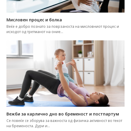
Мисловен процес и болка
Веќе е добро познатo за поврзаноста на мисловниот процес и
исходот од третманот на оние…
Вежби за карлично дно во бременост и постпартум
Се повеќе се зборува за важноста од физичка активност во текот
на бременоста. Дури и…