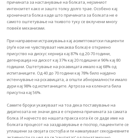
причината за настанување на болката, нејзиниот
интензитет како и зашто толку долго трае. Особено кај
хроничната болка каде што причината за болката не е
самото оштетување на ткивото туку се вклучени многу
повеќе механизми.
При направени истражувања кај асимптоматски пациенти
(луѓе кои не чувствуваат никаква болка) е откриено
присуство на дискус хернија кај 87% од 20-70 години,
дегенрација на дискот кај 37% кај 20 годишни и 96% кај 80
годишни. Оштетување на рскавицата имало кај 68% од
испитаниците. Од 40 до 70 години кај 78% било најдено
истенчување на рскавицата, а општи абнормалности имало
дури кај 98% од испитаниците. Артроза на колената била
присутна кај 56%.
Самите бројки укажуваат на тоа дека поставување на
дијагнозата не значи дека е откриена причината за самата
болка. И најчесто во нашата пракса кога ќе се даде име на
болката процесот на заздравување е поспор, пациентите се
уплашени за својата состојба и ги намалуваат секојдневните
активности со цел да се ‘заштитат’ од понатамошно