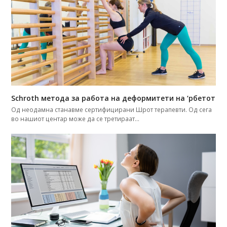
Schroth метода за работа на деформитети на ‘рбетот
Од неодамна станавме сертифицирани Шрот терапевти. Од сега
во нашиот центар може да се третираат…