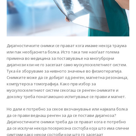
Дијагностичките снимки се прават кога имаме некоја траума
или пак необјаснета болка. Исто така тие наоѓаат голема
примена во медицина за поставување на многубројни
дијагнози кои не го засегаат само мускулоскелетниот систем.
Тука ќе зборуваме за нивното значење во физиотерапија.
Снимките може да се добијат од ренген, магнетна резонанца,
компјутерска томографија. Како прв избор за
мускулоскелетниот систем секогаш се ренген снимките и
доколку треба понатамошно испитување се прави и магнет.
Но дали е потребно за секое вкочанување или најмала болка
да се прави веднаш ренген за да се постави дијагноза?
Дијагностичките снимки треба да се прават кога е потребно
да се исклучи некоја посериозна состојба која што има слични
симтоми како некои состојби кои што го засегаат