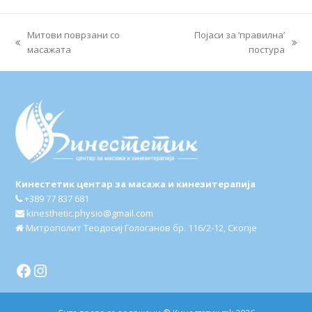
Митови поврзани со
Појаси за ‘правилна’
previous
next
масажата
постура
post:
post:
Кинестетик центар за масажа и кинезитерапија
+389 77 837 681
kinesthetic.physio@gmail.com
Митрополит Теодосиј Гологанов бр. 116/2-12, Скопје
Facebook
Instagram