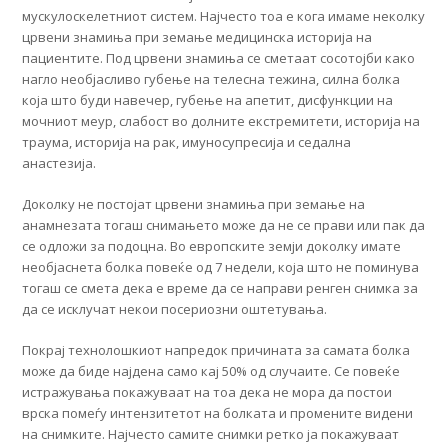
мускулоскелетниот систем. Најчесто тоа е кога имаме неколку
црвени знамиња при земање медицинска историја на
пациентите. Под црвени знамиња се сметаат сосотојби како
нагло необјасливо губење на телесна тежина, силна болка
која што буди навечер, губење на апетит, дисфункции на
мочниот меур, слабост во долните екстремитети, историја на
траума, историја на рак, имуносупресија и седална
анастезија.
Доколку не постојат црвени знамиња при земање на
анамнезата тогаш снимањето може да не се прави или пак да
се одложи за подоцна. Во европските земји доколку имате
необјаснета болка повеќе од 7 недели, која што не поминува
тогаш се смета дека е време да се направи ренген снимка за
да се исклучат некои посериозни оштетувања.
Покрај технолошкиот напредок причината за самата болка
може да биде најдена само кај 50% од случаите. Се повеќе
истражувања покажуваат на тоа дека не мора да постои
врска помеѓу интензитетот на болката и промените видени
на снимките. Најчесто самите снимки ретко ја покажуваат