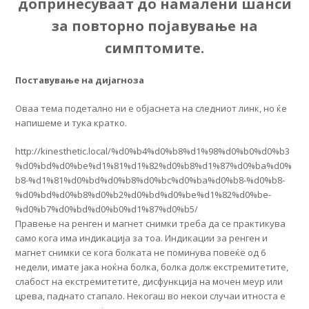
допринесуваат до намалени шанси
за повторно појавување на
симптомите.
Поставување на дијагноза
Оваа тема подетално ни е објаснета на следниот линк, но ќе
напишеме и тука кратко.
http://kinesthetic.local/%d0%b4%d0%b8%d1%98%d0%b0%d0%b3
%d0%bd%d0%be%d1%81%d1%82%d0%b8%d1%87%d0%ba%d0%
b8-%d1%81%d0%bd%d0%b8%d0%bc%d0%ba%d0%b8-%d0%b8-
%d0%bd%d0%b8%d0%b2%d0%bd%d0%be%d1%82%d0%be-
%d0%b7%d0%bd%d0%b0%d1%87%d0%b5/
Правење на ренген и магнет снимки треба да се практикува
само кога има индикација за тоа. Индикации за ренген и
магнет снимки се кога болката не поминува повеќе од 6
недели, имате јака ноќна болка, болка долж екстремитетите,
слабост на екстремитетите, дисфункција на мочен меур или
црева, паднато стапало. Некогаш во некои случаи итноста е