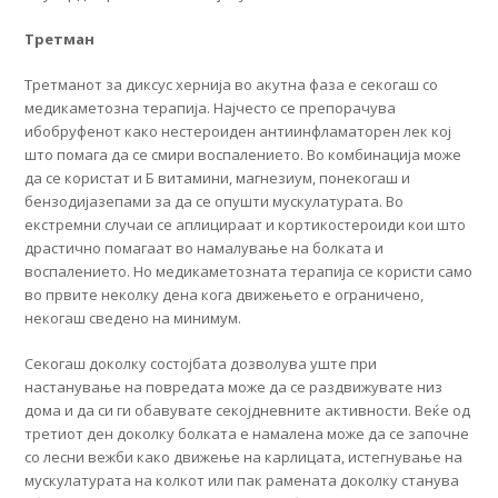
Третман
Третманот за диксус хернија во акутна фаза е секогаш со
медикаметозна терапија. Најчесто се препорачува
ибобруфенот како нестероиден антиинфламаторен лек кој
што помага да се смири воспалението. Во комбинација може
да се користат и Б витамини, магнезиум, понекогаш и
бензодијазепами за да се опушти мускулатурата. Во
екстремни случаи се аплицираат и кортикостероиди кои што
драстично помагаат во намалување на болката и
воспалението. Но медикаметозната терапија се користи само
во првите неколку дена кога движењето е ограничено,
некогаш сведено на минимум.
Секогаш доколку состојбата дозволува уште при
настанување на повредата може да се раздвижувате низ
дома и да си ги обавувате секојдневните активности. Веќе од
третиот ден доколку болката е намалена може да се започне
со лесни вежби како движење на карлицата, истегнување на
мускулатурата на колкот или пак рамената доколку станува