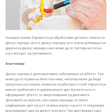
На ваше големо барање ќе ја обработиме детално темата за
диксус хернија. Што е дискус хернија, што значи добивање на
дијагноза дискус хернија, како може да се третира истата и
кој е исходот од третманите.
Анатомија
Дискус хернија е дегенеративно заболување на ‘рбетот. Таа
може да се појави на било кое ниво, некогаш може да биде
присутна и на повеќе сегменти на рбетниот столб. Најчесто ја
има во лумбалниот и цервикалниот дел. Коските што го
оформуваат ‘рбетот се амортизирани од дисковите.
Дисковите се округли, како мали перници, со силен
надворешен дел кој што се вика анулус кој што го опкружува
внатрешниот дел на дискот (нуклеус). Тие дејствуваат како