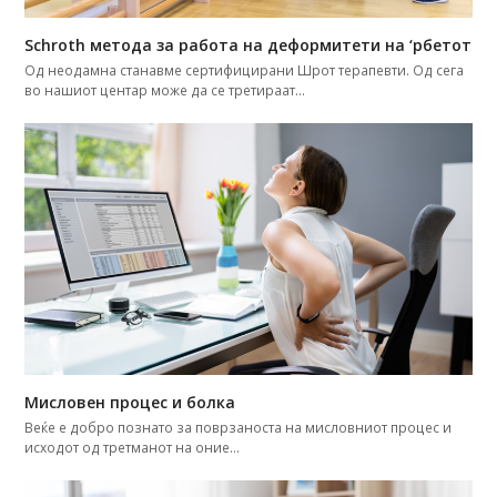
Schroth метода за работа на деформитети на ‘рбетот
Од неодамна станавме сертифицирани Шрот терапевти. Од сега
во нашиот центар може да се третираат…
Мисловен процес и болка
Веќе е добро познатo за поврзаноста на мисловниот процес и
исходот од третманот на оние…