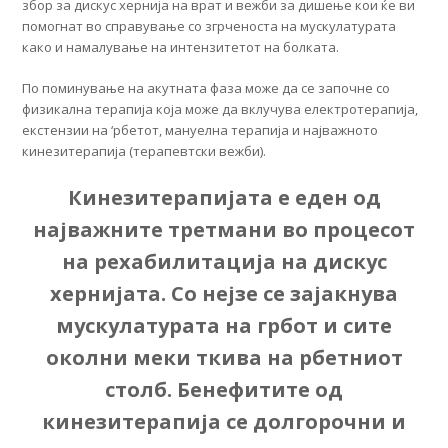
збор за дискус хернија на врат и вежби за дишење кои ќе ви
помогнат во справување со згрченоста на мускулатурата
како и намалување на интензитетот на болката.
По поминување на акутната фаза може да се започне со
физикална терапија која може да вклучува електротерапија,
екстензии на ‘рбетот, мануелна терапија и најважното
кинезитерапија (терапевтски вежби).
Кинезитерапијата е еден од
најважните третмани во процесот
на рехабилитација на дискус
хернијата. Со нејзе се зајакнува
мускулатурата на грбот и сите
околни меки ткива на рбетниот
столб. Бенефитите од
кинезитерапија се долгорочни и