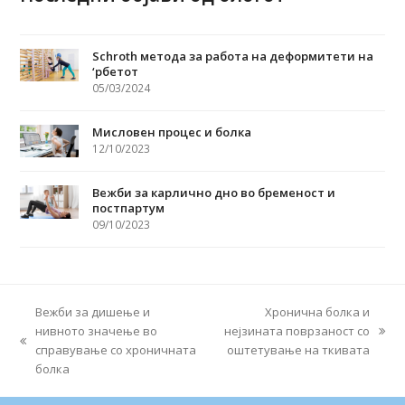
Schroth метода за работа на деформитети на
‘рбетот
05/03/2024
Мисловен процес и болка
12/10/2023
Вежби за карлично дно во бременост и
постпартум
09/10/2023
Вежби за дишење и
Хронична болка и
нивното значење во
нејзината поврзаност со
next
previous
справување со хроничната
оштетување на ткивата
post:
post:
болка