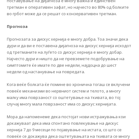
поставување на дијагноза е многу важна и единствен
третман е оперативен зафат, но најчесто во 80% од болките
во грбот може да се решат со конзервативен третман.
Прогноза
Прогнозата за дискус хернија е многу добра. Тоа значи дека
дури и да ви е поставена дијагноза на дискус хернија исходот
од третманите на луѓето со дискус хернија е многу добар.
Најчесто дури и ништо да не превземете подобрување на
симптомите ќе имате по две недели, најдоцна до шест
недели од настанување на повредата.
Кога веќе болката ќе помине во хронична тогаш се вклучени
повеќе механизми во нервниот систем и телото, а многу
малку има поврзаност со оштетување на ткивата, во тој
случај многу мала поврзаност има со дискус хернијата.
Мора да напоменеме дека постојат нови истражувања кои
докажуваат дека има спонтано повлекување на дискус
хернија 7 до 9 месеци по појавување на истата, со што се
повеќе се докажува дека оштетувањата на ткивата се многу