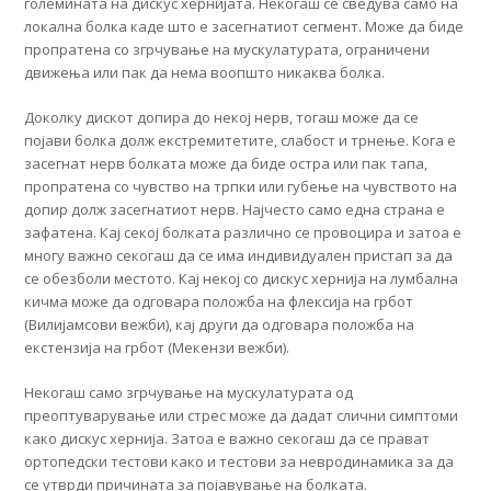
големината на дискус хернијата. Некогаш се сведува само на
локална болка каде што е засегнатиот сегмент. Може да биде
пропратена со згрчување на мускулатурата, ограничени
движења или пак да нема воопшто никаква болка.
Доколку дискот допира до некој нерв, тогаш може да се
појави болка долж екстремитетите, слабост и трнење. Кога е
засегнат нерв болката може да биде остра или пак тапа,
пропратена со чувство на трпки или губење на чувството на
допир долж засегнатиот нерв. Најчесто само една страна е
зафатена. Кај секој болката различно се провоцира и затоа е
многу важно секогаш да се има индивидуален пристап за да
се обезболи местото. Кај некој со дискус хернија на лумбална
кичма може да одговара положба на флексија на грбот
(Вилијамсови вежби), кај други да одговара положба на
екстензија на грбот (Мекензи вежби).
Некогаш само згрчување на мускулатурата од
преоптуварување или стрес може да дадат слични симптоми
како дискус хернија. Затоа е важно секогаш да се прават
ортопедски тестови како и тестови за невродинамика за да
се утврди причината за појавување на болката.