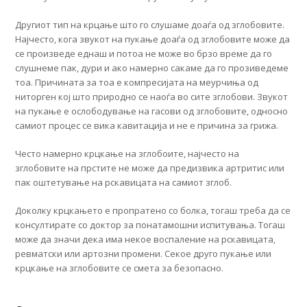
Другиот тип на крцање што го слушаме доаѓа од зглобовите.
Најчесто, кога звукот на пукање доаѓа од зглобовите може да
се произведе еднаш и потоа не може во брзо време да го
слушнеме пак, дури и ако намерно сакаме да го прозиведеме
тоа. Причината за тоа е компресијата на меурчиња од
ниторген кој што природно се наоѓа во сите зглобови. Звукот
на пукање е ослободување на гасови од зглобовите, односно
самиот процес се вика кавитација и не е причина за грижа.
Често намерно крцкање на зглобоите, најчесто на
зглобовите на прстите не може да предизвика артритис или
пак оштетување на рскавицата на самиот зглоб.
Доколку крцкањето е пропратено со болка, тогаш треба да се
консултирате со доктор за понатамошни испитувања. Тогаш
може да значи дека има некое воспаление на рскавицата,
ревматски или артозни промени. Секое друго пукање или
крцкање на зглобовите се смета за безопасно.