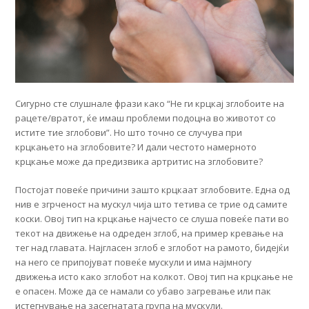
Сигурно сте слушнале фрази како “Не ги крцкај зглобоите на
рацете/вратот, ќе имаш проблеми подоцна во животот со
истите тие зглобови”. Но што точно се случува при
крцкањето на зглобовите? И дали честото намерното
крцкање може да предизвика артритис на зглобовите?
Постојат повеќе причини зашто крцкаат зглобовите. Една од
нив е згрченост на мускул чија што тетива се трие од самите
коски. Овој тип на крцкање најчесто се слуша повеќе пати во
текот на движење на одреден зглоб, на пример кревање на
тег над главата. Најгласен зглоб е зглобот на рамото, бидејќи
на него се припојуват повеќе мускули и има најмногу
движења исто како зглобот на колкот. Овој тип на крцкање не
е опасен. Може да се намали со убаво загревање или пак
истегнување на засегнатата група на мускули.