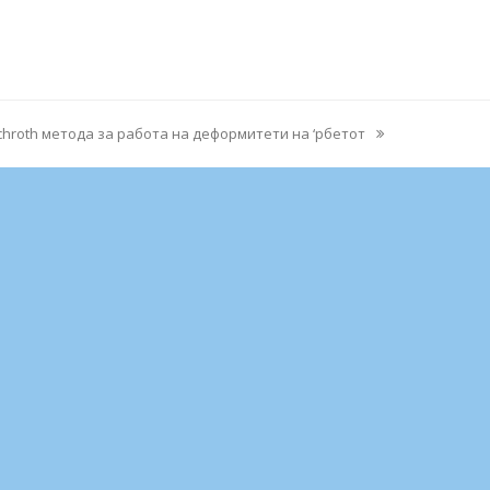
chroth метода за работа на деформитети на ‘рбетот
ext
st: