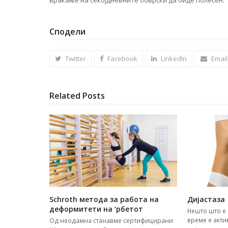
враќање на секојдневните обврски да биде полесен.
Сподели
Twitter
Facebook
LinkedIn
Email
Related Posts
Schroth метода за работа на
Дијастаза
деформитети на ‘рбетот
Нешто што е 
време е акт
Од неодамна станавме сертифицирани