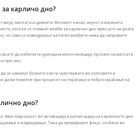
 за карличо дно?
 меур, матката и цревата. Мочниот канал, анусот и вагината
есто, кога ќе се спомнат вежби за карлично дно прво што ни доаѓа
но, но само со изведување на Кегел вежбите нема да направите
 сакате да избегнете уринарна инконтинеција, пролапс на матката
а при секс.
 да се намалат болките кои ги чувствувате во колковите и
же да ви помогне при процесот на пораѓање и побрзо враќање на
рлично дно?
ње. Има поврзаност во активација и релаксација на карличното дно
ишување и издишување. Така да примарниот фокус, особено во