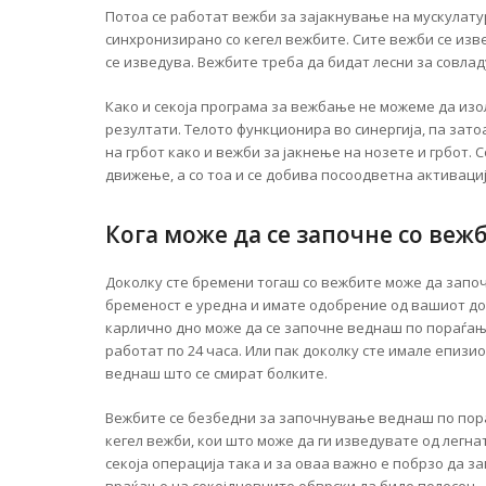
Потоа се работат вежби за зајакнување на мускулату
синхронизирано со кегел вежбите. Сите вежби се из
се изведува. Вежбите треба да бидат лесни за совла
Како и секоја програма за вежбање не можеме да изо
резултати. Телото функционира во синергија, па зато
на грбот како и вежби за јакнење на нозете и грбот.
движење, а со тоа и се добива посоодветна активаци
Кога може да се започне со веж
Доколку сте бремени тогаш со вежбите може да запо
бременост е уредна и имате одобрение од вашиот док
карлично дно може да се започне веднаш по пораѓање
работат по 24 часа. Или пак доколку сте имале епизи
веднаш што се смират болките.
Вежбите се безбедни за започнување веднаш по пор
кегел вежби, кои што може да ги изведувате од легнат
секоја операција така и за оваа важно е побрзо да 