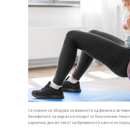
Се повеќе се зборува за важноста од физичка активн
бенефитите за мајката и плодот се бесконечни. Нешт
карлично дно во текот на бременоста како и по поро