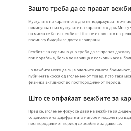
Зашто треба да се прават вежби
Мускулите на карличното дно ги поддржуваат мочниот
поминуваат низ мускулите на карличното дно. Многу ч
на мисла се Кегел вежбите. Што не е воопшто погреш
премногу бидејќи се доста изолирани.
Вежбите за карлично дно треба да се прават доколку
при пораѓање, болка во карлица и колкови како и болк
Со вежбите може да си ја олесните самата бременост,
пубичната коска од зголемениот товар. Исто така мо
физичка активност во постпородилниот период.
Што се опфаќаат вежбите за ка
Пред се, зголемен фокус се дава на вежбите за дише
со движење на дијафрагмата нагоре и надоле при вд
постпородилниот период се вежбите за дишење.