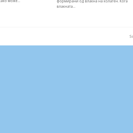
 како може…
формирани од влакна на колаген. Кога
влакната…
S
n
po