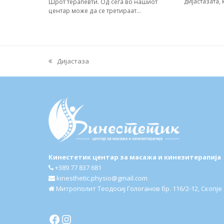
дијастазата,
Шрот терапевти. Од сега во нашиот
центар може да се третираат…
Дијастаза
previous
post:
Кинестетик центар за масажа и кинезитерапија
+389 77 837 681
kinesthetic.physio@gmail.com
Митрополит Теодосиј Гологанов бр. 116/2-12, Скопје
Facebook
Instagram