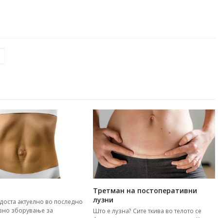
Третман на постоперативни
лузни
доста актуелно во последно
ивно зборување за
Што е лузна? Сите ткива во телото се