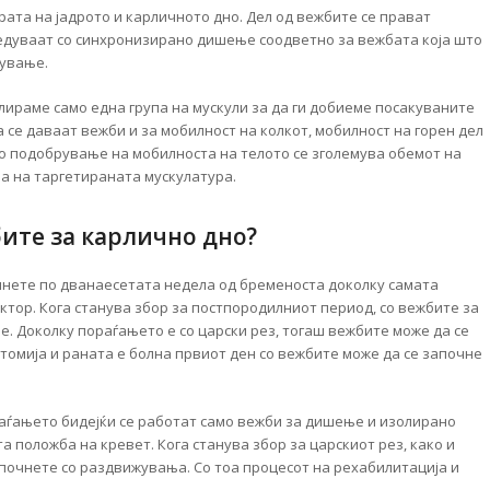
рата на јадрото и карличното дно. Дел од вежбите се прават
ведуваат со синхронизирано дишење соодветно за вежбата која што
дување.
лираме само една група на мускули за да ги добиеме посакуваните
а се даваат вежби и за мобилност на колкот, мобилност на горен дел
 Со подобрување на мобилноста на телото се зголемува обемот на
ја на таргетираната мускулатура.
бите за карлично дно?
чнете по дванаесетата недела од бременоста доколку самата
тор. Кога станува збор за постпородилниот период, со вежбите за
. Доколку пораѓањето е со царски рез, тогаш вежбите може да се
отомија и раната е болна првиот ден со вежбите може да се започне
аѓањето бидејќи се работат само вежби за дишење и изолирано
а положба на кревет. Кога станува збор за царскиот рез, како и
започнете со раздвижувања. Со тоа процесот на рехабилитација и